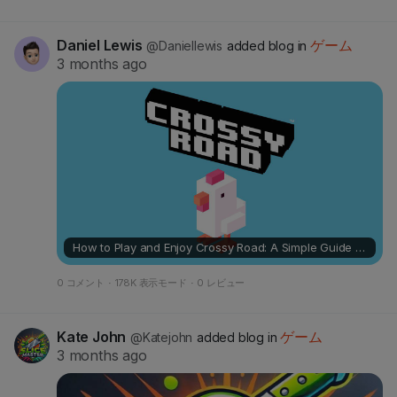
Daniel Lewis
ゲーム
@Daniellewis
added blog in
3 months ago
How to Play and Enjoy Crossy Road: A Simple Guide for Casual Fun
0 コメント
·
178K 表示モード
·
0 レビュー
Kate John
ゲーム
@Katejohn
added blog in
3 months ago