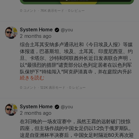
0 コメント
·
76K 表示モード
·
0 レビュー
System Home
@you
2 months ago
综合土耳其安纳多卢通讯社和《今日埃及人报》等媒
体报道，巴基斯坦、埃及、土耳其、印度尼西亚、约
旦、卡塔尔、沙特和阿联酋外长近日发表联合声明，
以“最强烈的措辞”谴责部分以色列定居者在以色列军
队保护下“持续闯入”阿克萨清真寺，并在庭院内升起
続きを読む
以色列旗帜。
0 コメント
·
122K 表示モード
·
0 レビュー
联合声明警告称，反复发生的入侵行为正加剧紧张局
System Home
@you
势、助长不稳定和极端主义、破坏国际和平努力，且
2 months ago
明显违反以色列根据国际法应承担的义务。他们呼吁
在3日晚的一场友谊赛中，虽然王霜的远射破门技惊
立即停止一切非法和挑衅行为，全面尊重阿克萨清真
四座，但主场作战的中国女足仍以1:2负于俄罗斯队。
寺的历史和法律现状。
这是自亚洲杯半决赛后，中国女足时隔近80天再次迎