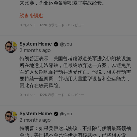
来比赛，为亚运会备赛积累了实战经验。
続きを読む
当晚，在武汉五环体育中心，中国队前场核心、武汉
姑娘王霜下半场以一记精彩的左脚劲射帮助球队1:1扳
0 コメント
·
122K 表示モード
·
0 レビュー
平比分，为到场观战的家乡球迷带来惊喜。但俄罗斯
队在终场前再度将比分超出，锁定胜局。
System Home
@you
2 months ago
特朗普还表示，美国曾考虑派遣美军进入伊朗核设施
所在地运走浓缩铀，但最终放弃这一方案，以避免美
军陷入长期地面行动并遭受伤亡。他说，相关行动需
要持续一至两周，并动用大量重型设备和空运能力，
因此存在较高风险。
0 コメント
·
122K 表示モード
·
0 レビュー
System Home
@you
2 months ago
特朗普：如果美伊达成协议，不排除与伊朗最高领袖
会晤，美国绝不会允许伊拥有核武器，已将相关设