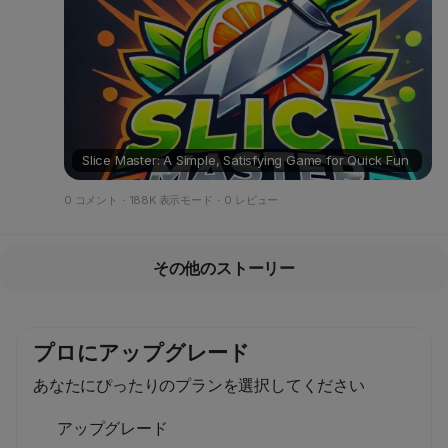
Slice Master: A Simple, Satisfying Game for Quick Fun
0 コメント
·
188K 表示モード
·
0 レビュー
その他のストーリー
プロにアップグレード
あなたにぴったりのプランを選択してください
アップグレード