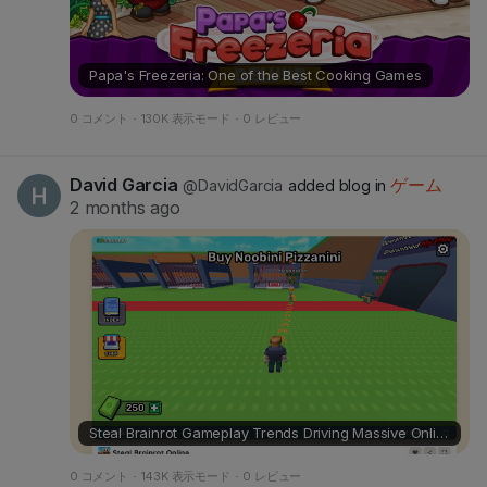
s
Papa's Freezeria: One of the Best Cooking Games
0 コメント
·
130K 表示モード
·
0 レビュー
David Garcia
ゲーム
@DavidGarcia
added blog in
2 months ago
Steal Brainrot Gameplay Trends Driving Massive Online Attention
0 コメント
·
143K 表示モード
·
0 レビュー