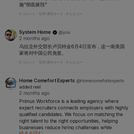
施“彻底摧毁”
0 コメント
·
122K 表示モード
·
0 レビュー
System Home
@you
2 months ago
乌拉圭外交部长卢贝特金6月4日宣布，这一南美国
家将对中国公民免签。
0 コメント
·
122K 表示モード
·
0 レビュー
Home Comefort Experts
@Homecomefortexperts
added reel
2 months ago
Primus Workforce is a leading agency where
expert recruiters connects employers with highly
qualified candidates. We focus on matching the
right talent to the right opportunities, helping
businesses reduce hiring challenges while
続きを読む