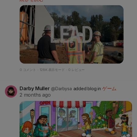
supporting career growth and workforce
development.
https://primusworkforce.com/
0 コメント
·
128K 表示モード
·
0 レビュー
唖
S
Darby Muller
ゲーム
@Darbysa
added blog in
e
2 months ago
t
t
i
n
g